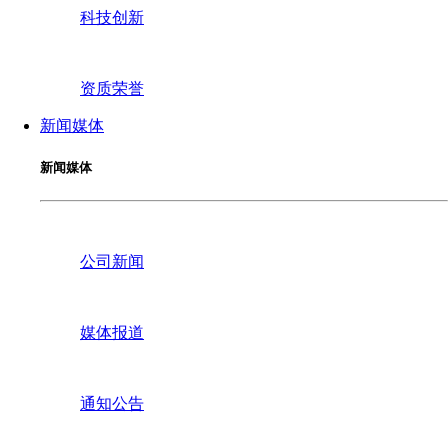
科技创新
资质荣誉
新闻媒体
新闻媒体
公司新闻
媒体报道
通知公告